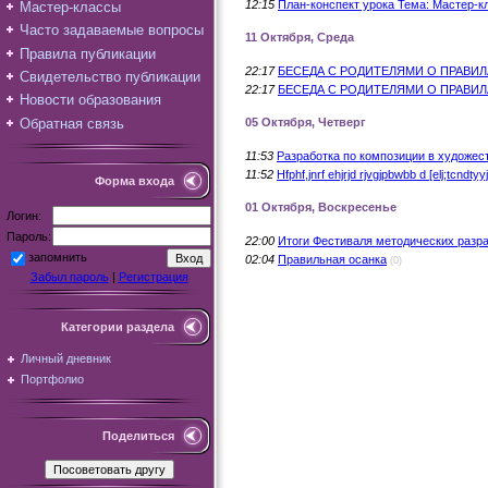
12:15
План-конспект урока Тема: Мастер-к
Мастер-классы
Часто задаваемые вопросы
11 Октября, Среда
Правила публикации
22:17
БЕСЕДА С РОДИТЕЛЯМИ О ПРАВИ
Свидетельство публикации
22:17
БЕСЕДА С РОДИТЕЛЯМИ О ПРАВИ
Новости образования
Обратная связь
05 Октября, Четверг
11:53
Разработка по композиции в художе
11:52
Hfphf,jnrf ehjrjd rjvgjpbwbb d [elj;tcndtyyj
Форма входа
01 Октября, Воскресенье
Логин:
Пароль:
22:00
Итоги Фестиваля методических разр
запомнить
02:04
Правильная осанка
(0)
Забыл пароль
|
Регистрация
Категории раздела
Личный дневник
Портфолио
Поделиться