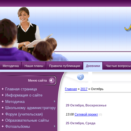
Методичка
Наши планы
Правила публикации
Дневники
Частые вопросы
Меню сайта
Главная страница
Главная
»
2017
»
Октябрь
Информация о сайте
Методичка
29 Октября, Воскресенье
Школьному администратору
Форум (учительская)
13:08
Сетевой проект
(0)
Образовательные сайты
25 Октября, Среда
Фотоальбомы