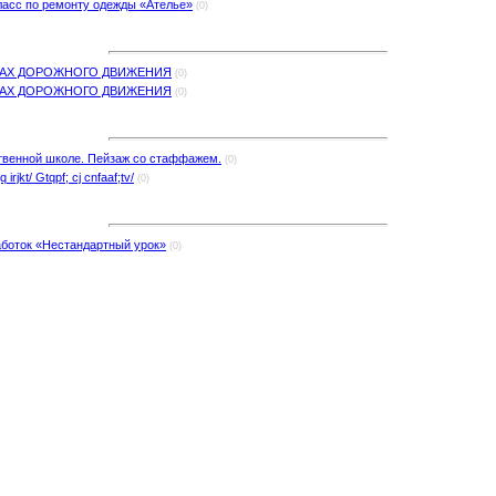
ласс по ремонту одежды «Ателье»
(0)
ЛАХ ДОРОЖНОГО ДВИЖЕНИЯ
(0)
ЛАХ ДОРОЖНОГО ДВИЖЕНИЯ
(0)
ственной школе. Пейзаж со стаффажем.
(0)
q irjkt/ Gtqpf; cj cnfaaf;tv/
(0)
аботок «Нестандартный урок»
(0)