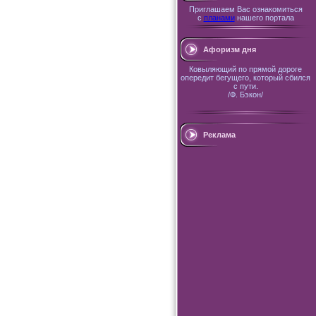
Приглашаем Вас ознакомиться
с
планами
нашего портала
Афоризм дня
Ковыляющий по прямой дороге
опередит бегущего, который сбился
с пути.
/Ф. Бэкон/
Реклама