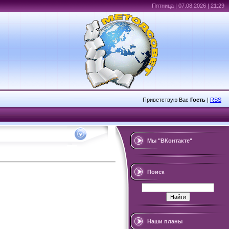
Пятница | 07.08.2026 | 21:29
Приветствую Вас
Гость
|
RSS
Мы "ВКонтакте"
Поиск
Наши планы