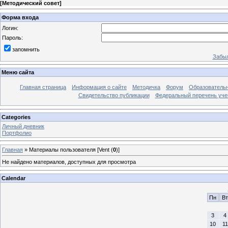
[
Методический совет
]
Форма входа
Логин:
Пароль:
запомнить
Забыл
Меню сайта
Главная страница
Информация о сайте
Методичка
Форум
Образователь
Свидетельство публикации
Федеральный перечень уче
Categories
Личный дневник
Портфолио
Главная
»
Материалы пользователя [Vent (
0
)]
Не найдено материалов, доступных для просмотра
Calendar
Пн
Вт
3
4
10
11