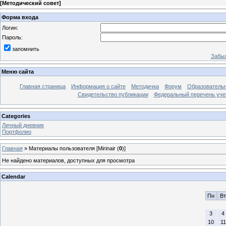
[
Методический совет
]
Форма входа
Логин:
Пароль:
запомнить
Забыл
Меню сайта
Главная страница
Информация о сайте
Методичка
Форум
Образователь
Свидетельство публикации
Федеральный перечень уче
Categories
Личный дневник
Портфолио
Главная
»
Материалы пользователя [Mirinair (
0
)]
Не найдено материалов, доступных для просмотра
Calendar
Пн
Вт
3
4
10
11