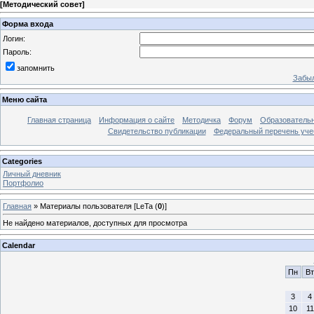
[
Методический совет
]
Форма входа
Логин:
Пароль:
запомнить
Забыл
Меню сайта
Главная страница
Информация о сайте
Методичка
Форум
Образователь
Свидетельство публикации
Федеральный перечень уче
Categories
Личный дневник
Портфолио
Главная
»
Материалы пользователя [LeTa (
0
)]
Не найдено материалов, доступных для просмотра
Calendar
Пн
Вт
3
4
10
11