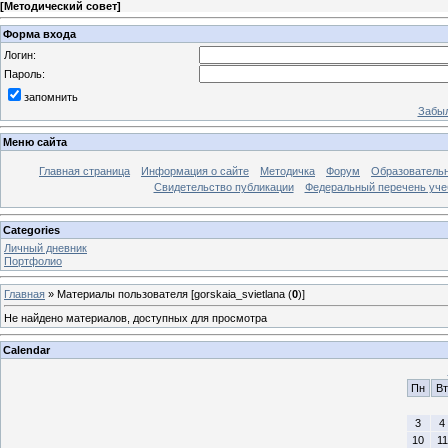
[
Методический совет
]
Форма входа
Логин:
Пароль:
запомнить
Забыл
Меню сайта
Главная страница
Информация о сайте
Методичка
Форум
Образователь
Свидетельство публикации
Федеральный перечень уче
Categories
Личный дневник
Портфолио
Главная
»
Материалы пользователя [gorskaia_svietlana (
0
)]
Не найдено материалов, доступных для просмотра
Calendar
Пн
Вт
3
4
10
11