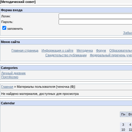
[
Методический совет
]
Форма входа
Логин:
Пароль:
запомнить
Забыл
Меню сайта
Главная страница
Информация о сайте
Методичка
Форум
Образователь
Свидетельство публикации
Федеральный перечень уче
Categories
Личный дневник
Портфолио
Главная
»
Материалы пользователя [ченочка (
0
)]
Не найдено материалов, доступных для просмотра
Calendar
Пн
Вт
3
4
10
11