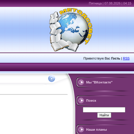
Пятница | 07.08.2026 | 04:15
Приветствую Вас
Гость
|
RSS
Мы "ВКонтакте"
Поиск
Наши планы