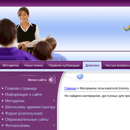
Методичка
Наши планы
Правила публикации
Дневники
Частые вопросы
Меню сайта
Главная страница
Главная
»
Материалы пользователя [moony 
Информация о сайте
Не найдено материалов, доступных для пр
Методичка
Школьному администратору
Форум (учительская)
Образовательные сайты
Фотоальбомы