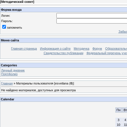
[
Методический совет
]
Форма входа
Логин:
Пароль:
запомнить
Забыл
Меню сайта
Главная страница
Информация о сайте
Методичка
Форум
Образователь
Свидетельство публикации
Федеральный перечень уче
Categories
Личный дневник
Портфолио
Главная
»
Материалы пользователя [esvetlana (
0
)]
Не найдено материалов, доступных для просмотра
Calendar
Пн
Вт
3
4
10
11