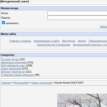
[
Методический совет
]
Форма входа
Логин:
Пароль:
запомнить
Забыл
Меню сайта
Главная страница
Информация о сайте
Методичка
Форум
Образователь
Свидетельство публикации
Федеральный перечень уче
Categories
Я и мои друзья
[31]
Школьные праздники
[131]
Мой любимый класс
[268]
Наши увлечения
[147]
Детское творчество
[111]
О братьях наших меньших
[48]
Главная
»
Фотоальбом
»
Наши увлечения
» Копия Копия DSCF4337