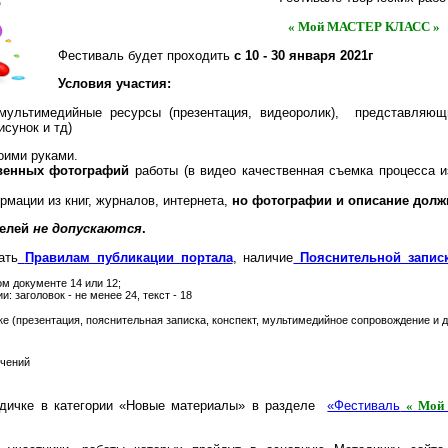
« Мой МАСТЕР КЛАСС »
Фестиваль будет проходить
с 10 - 30 января
2021г
Условия участия:
мультимедийные ресурсы (презентация, видеоролик), представляющи
исунок и тд)
оими руками.
венных фотографий
работы (в видео качественная съемка процесса и
рмации из книг, журналов, интернета,
но фотографии и описание дол
телей
не допускаются
.
ать
Правилам публикации портала
, наличие
Пояснительной запис
м документе 14 или 12;
 не менее 24, текст - 18
е (презентация, пояснительная записка, конспект, мультимедийное сопровождение и д
ичений
дичке в категории «Новые материалы» в разделе
«Фестиваль
« Мой