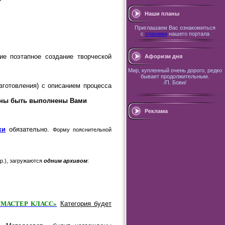
Наши планы
Приглашаем Вас ознакомиться
с
планами
нашего портала
е поэтапное создание творческой
Афоризм дня
Мир, купленный очень дорого, редко
бывает продолжительным.
/П. Бови/
зготовления) с описанием процесса
жны быть выполнены Вами
Реклама
ки
обязательно.
Форму пояснительной
р.), загружаются
одним архивом
:
 МАСТЕР КЛАСС»
Категория будет