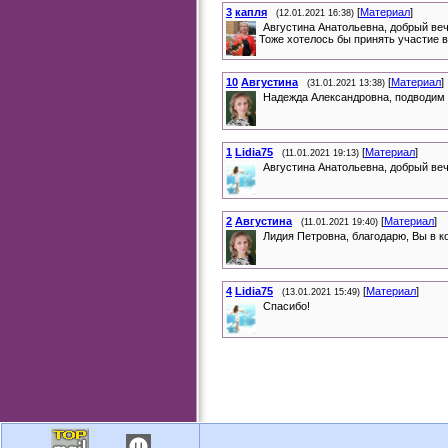
3
капля
[
Материал
]
(12.01.2021 16:38)
Августина Анатольевна, добрый веч
Тоже хотелось бы принять участие в
10
Августина
[
Материал
]
(31.01.2021 13:38)
Надежда Александровна, подводим 
1
Lidia75
[
Материал
]
(11.01.2021 19:13)
Августина Анатольевна, добрый веч
2
Августина
[
Материал
]
(11.01.2021 19:40)
Лидия Петровна, благодарю, Вы в к
4
Lidia75
[
Материал
]
(13.01.2021 15:49)
Спасибо!