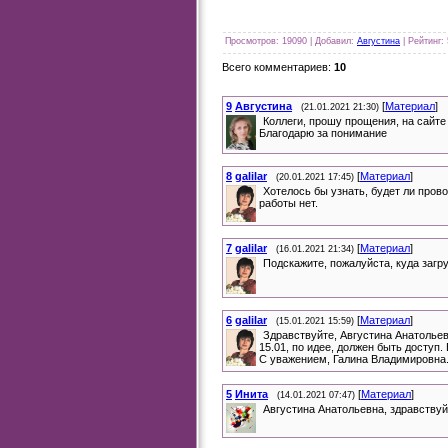
Просмотров
: 19090 |
Добавил
:
Августина
|
Рейтинг
:
Всего комментариев
:
10
9
Августина
[
Материал
]
(21.01.2021 21:30)
Коллеги, прошу прощения, на сайт
Благодарю за понимание
8
galilar
[
Материал
]
(20.01.2021 17:45)
Хотелось бы узнать, будет ли пров
работы нет.
7
galilar
[
Материал
]
(16.01.2021 21:34)
Подскажите, пожалуйста, куда заг
6
galilar
[
Материал
]
(15.01.2021 15:59)
Здравствуйте, Августина Анатолье
15.01, по идее, должен быть доступ. 
С уважением, Галина Владимировна
5
Инита
[
Материал
]
(14.01.2021 07:47)
Августина Анатольевна, здравствуй