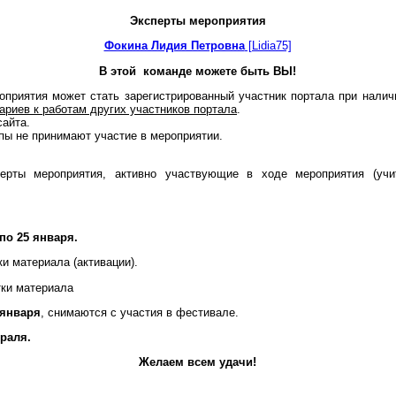
Эксперты мероприятия
Фокина Лидия Петровна
[Lidia75]
В этой команде можете быть ВЫ!
оприятия может стать зарегистрированный участник портала при налич
риев к работам других участников портала
.
сайта.
пы не принимают участие в мероприятии.
рты мероприятия, активно участвующие в ходе мероприятия (учи
 по 25 января.
ки материала (активации).
ки материала
января
, снимаются с участия в фестивале.
раля.
Желаем всем удачи!