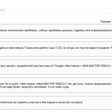
5.0
/
1
Порядок 
е были технические проблемы, сейчас проблемы решены, надеюсь всё нормализовалос
одиться фестиваль? Загрузила работу еще 17.01, но её до сих пор не видно в разделе
рузить архив с разработкой мастер-класса? Раздел «Фестиваль « Мой МАСТЕР КЛАСС» 
вна! По ссылке "«Фестиваль «Мой МАСТЕР КЛАСС»" нет доступа, только предложение о
Если надо будет загрузить материал, то не знаю, куда.
.
те!Хотела бы принять участие в Фестивале в качестве эксперта.