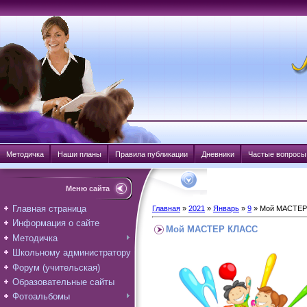
Методичка
Наши планы
Правила публикации
Дневники
Частые вопросы
Меню сайта
Главная страница
Главная
»
2021
»
Январь
»
9
» Мой МАСТЕР
Информация о сайте
Мой МАСТЕР КЛАСС
Методичка
Школьному администратору
Форум (учительская)
Образовательные сайты
Фотоальбомы