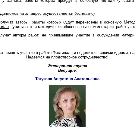
 участники, работы которых пройдут в основную Методичку сайта
 Дипломов на эл.адрес осуществляется бесплатно)
лучат авторы, работы которых будут перенесены в основную Мето
колле
г (учитываются методически обоснованные комментарии работ уча
лучат авторы работ, не принимавшие участие в обсуждении матер
х принять участие в работе Фестиваля и поделиться своими идеями, на
Надеемся на плодотворное сотрудничество!
Экспертная группа
Ведущие:
Тогузова Августина Анатольевна