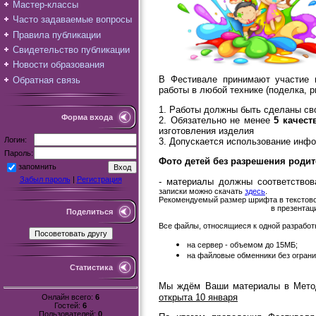
Мастер-классы
Часто задаваемые вопросы
Правила публикации
Свидетельство публикации
Новости образования
В Фестивале принимают участие 
Обратная связь
работы в любой технике (поделка, р
1. Работы должны быть сделаны св
Форма входа
2. Обязательно не менее
5 качест
изготовления изделия
Логин:
3. Допускается использование инфо
Пароль:
Фото детей без разрешения роди
запомнить
Забыл пароль
|
Регистрация
- материалы должны соответствов
записки можно скачать
здесь
.
Рекомендуемый размер шрифта в текстово
в презентации: заголовок -
Поделиться
Все файлы, относящиеся к одной разработк
на сервер - объемом до 15МБ;
на файловые обменники без огран
Статистика
Мы ждём Ваши материалы в Мето
открыта 10 января
Онлайн всего:
6
Гостей:
6
Пользователей:
0