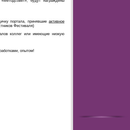
 «Методсовет», будут награждены
дичку портала, принявшие
активное
стников Фестиваля)
иалов коллег или имеющие низкую
работками, опытом!