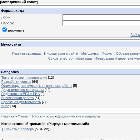
[
Методический совет
]
Форма входа
Логин:
Пароль:
запомнить
Забыл
Меню сайта
Главная страница
Информация о сайте
Методичка
Форум
Образователь
Свидетельство публикации
Федеральный перечень уче
Categories
Тематическое планирование
[12]
Разработки уроков
[64]
Олимпиады, конкурсы, контрольные работы
[5]
Дидактические материалы
[44]
Подготовка к ЕГЭ и ГИА
[0]
Внеклассная работа
[31]
Проектная деятельность
[7]
Иное
[14]
Главная
»
Файлы
»
Русский язык
»
Дидактические материалы
Интерактивный тренажёр «Разряды местоимений»
[
Скачать с сервера
(5.34 Mb) ]