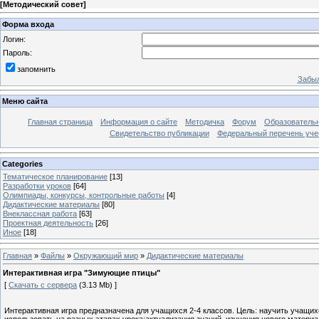
[
Методический совет
]
Форма входа
Логин:
Пароль:
запомнить
Забыл
Меню сайта
Главная страница
Информация о сайте
Методичка
Форум
Образователь
Свидетельство публикации
Федеральный перечень уче
Categories
Тематическое планирование
[13]
Разработки уроков
[64]
Олимпиады, конкурсы, контрольные работы
[4]
Дидактические материалы
[80]
Внеклассная работа
[63]
Проектная деятельность
[26]
Иное
[18]
Главная
»
Файлы
»
Окружающий мир
»
Дидактические материалы
Интерактивная игра "Зимующие птицы"
[
Скачать с сервера
(3.13 Mb) ]
Интерактивная игра предназначена для учащихся 2-4 классов. Цель: научить учащи