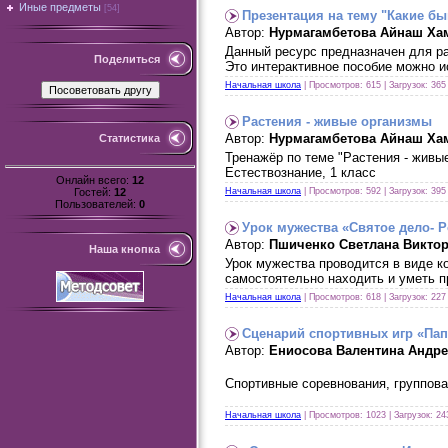
Иные предметы
[54]
Презентация на тему "Какие бы
Автор:
Нурмагамбетова Айнаш Ха
Данный ресурс предназначен для ра
Поделиться
Это интерактивное пособие можно и
Начальная школа
| Просмотров: 615 | Загрузок: 365
Растения - живые организмы
Автор:
Нурмагамбетова Айнаш Ха
Статистика
Тренажёр по теме "Растения - живы
Естествознание, 1 класс
Онлайн всего:
12
Гостей:
12
Начальная школа
| Просмотров: 592 | Загрузок: 395
Пользователей:
0
Урок мужества «Святое дело- 
Автор:
Пшиченко Светлана Викто
Наша кнопка
Урок мужества проводится в виде 
самостоятельно находить и уметь 
Начальная школа
| Просмотров: 618 | Загрузок: 227
Сценарий спортивных игр «Папа
Автор:
Ениосова Валентина Андр
Спортивные соревнования, группов
Начальная школа
| Просмотров: 1023 | Загрузок: 24