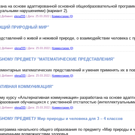
тана на основе адаптированной основной общеобразовательной програм
уальными нарушениями) (вариант 2).
 | Добавил:
elena555
| Дата:
25.03.2022
|
Комментарии (0)
АЮЩИЙ ПРИРОДНЫЙ МИР"
ставлений о живой и неживой природе, о взаимодействии человека с п
 | Добавил:
elena555
| Дата:
25.03.2022
|
Комментарии (0)
БНОМУ ПРЕДМЕТУ "МАТЕМАТИЧЕСКИЕ ПРЕДСТАВЛЕНИЯ"
ментарных математических представлений и умения применять их в по
 | Добавил:
elena555
| Дата:
25.03.2022
|
Комментарии (0)
НАТИВНАЯ КОММУНИКАЦИЯ"
му курсу «Альтернативная коммуникация» разработана на основе адапт
разования обучающихся с умственной отсталостью (интеллектуальными 
 | Добавил:
elena555
| Дата:
25.03.2022
|
Комментарии (0)
ОМУ ПРЕДМЕТУ Мир природы и человека для 3 – 4 классов
рограмма начального общего образования по предмету «Мир природы и 
раниченными возможностями здоровья