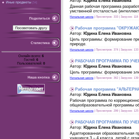
Автор:
Юдина Елена Ивановна
Иные предметы
[54]
Данная рабочая программа разрабо
умственной отсталостью (интеллект
Начальная школа
| Просмотров: 333 | Загрузок: 118
Поделиться
Рабочая программа "ОКРУЖ
Автор:
Юдина Елена Ивановна
Цель программы: формирование пред
Статистика
природе.
Начальная школа
| Просмотров: 374 | Загрузок: 133
Онлайн всего:
6
Гостей:
6
РАБОЧАЯ ПРОГРАММА ПО УЧЕ
Пользователей:
0
Автор:
Юдина Елена Ивановна
Цель программы: формирование эле
Наша кнопка
Начальная школа
| Просмотров: 362 | Загрузок: 139
Рабочая программа "АЛЬТЕР
Автор:
Юдина Елена Ивановна
Рабочая программа по коррекционно
общеобразовательной программы об
Начальная школа
| Просмотров: 299 | Загрузок: 125
РАБОЧАЯ ПРОГРАММА ПО УЧЕБН
Автор:
Юдина Елена Ивановна
Адаптированная образовательная п
учащихся 3 – 4 класса, детей с ог