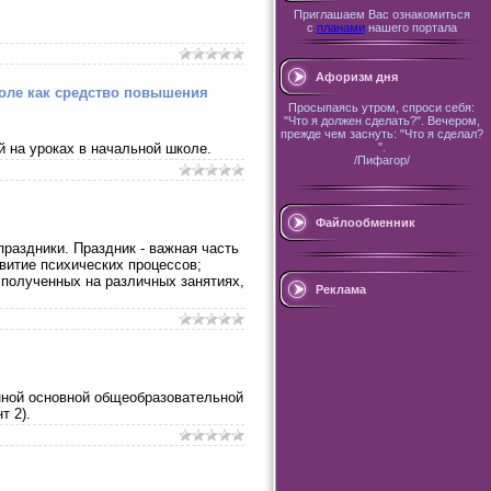
Приглашаем Вас ознакомиться
с
планами
нашего портала
Афоризм дня
коле как средство повышения
Просыпаясь утром, спроси себя:
"Что я должен сделать?". Вечером,
прежде чем заснуть: "Что я сделал?
".
 на уроках в начальной школе.
/Пифагор/
Файлообменник
раздники. Праздник - важная часть
витие психических процессов;
 полученных на различных занятиях,
Реклама
нной основной общеобразовательной
т 2).