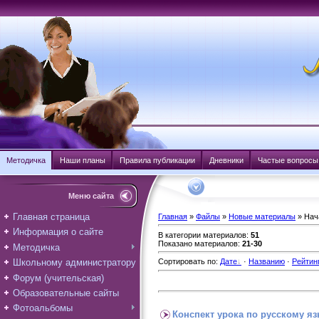
Методичка
Наши планы
Правила публикации
Дневники
Частые вопросы
Меню сайта
Главная страница
Главная
»
Файлы
»
Новые материалы
» Нач
Информация о сайте
В категории материалов
:
51
Показано материалов
:
21-30
Методичка
Школьному администратору
Сортировать по
:
Дате
·
Названию
·
Рейтин
Форум (учительская)
Образовательные сайты
Фотоальбомы
Конспект урока по русскому яз