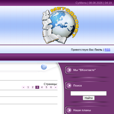
Суббота | 08.08.2026 | 04:19
Приветствую Вас
Гость
|
RSS
Мы "ВКонтакте"
Страницы
:
Поиск
«
1
2
3
4
5
6
»
Наши планы