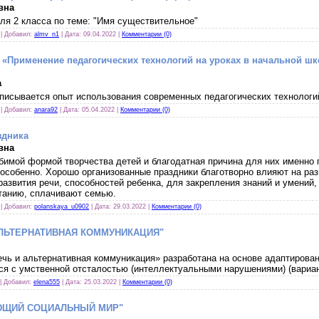
вна
для 2 класса по теме: "Имя существительное"
 | Добавил:
almv_n1
| Дата:
09.04.2022
|
Комментарии (0)
 «Применение педагогических технологий на уроках в начальной ш
а
исывается опыт использования современных педагогических технологий
 | Добавил:
anara92
| Дата:
05.04.2022
|
Комментарии (0)
здника
вна
имой формой творчества детей и благодатная причина для них именно п
- особенно. Хорошо организованные праздники благотворно влияют на раз
азвития речи, способностей ребенка, для закрепления знаний и умений,
танию, сплачивают семью.
 | Добавил:
polanskaya_u0902
| Дата:
29.03.2022
|
Комментарии (0)
 АЛЬТЕРНАТИВНАЯ КОММУНИКАЦИЯ"
ечь и альтернативная коммуникация» разработана на основе адаптирова
я с умственной отсталостью (интеллектуальными нарушениями) (вариан
 | Добавил:
elena555
| Дата:
25.03.2022
|
Комментарии (0)
АЮЩИЙ СОЦИАЛЬНЫЙ МИР"