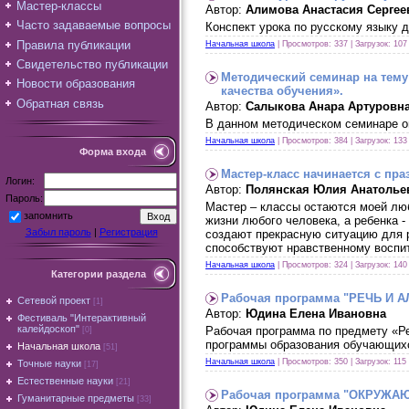
Мастер-классы
Автор:
Алимова Анастасия Сергее
Часто задаваемые вопросы
Конспект урока по русскому языку 
Правила публикации
Начальная школа
| Просмотров: 337 | Загрузок: 107
Свидетельство публикации
Методический семинар на тему
Новости образования
качества обучения».
Обратная связь
Автор:
Салыкова Анара Артуровн
В данном методическом семинаре оп
Начальная школа
| Просмотров: 384 | Загрузок: 133
Форма входа
Мастер-класс начинается с пра
Логин:
Автор:
Полянская Юлия Анатолье
Пароль:
Мастер – классы остаются моей люб
запомнить
жизни любого человека, а ребенка 
Забыл пароль
|
Регистрация
создают прекрасную ситуацию для р
способствуют нравственному воспи
Начальная школа
| Просмотров: 324 | Загрузок: 140
Категории раздела
Рабочая программа "РЕЧЬ И
Сетевой проект
[1]
Автор:
Юдина Елена Ивановна
Фестиваль "Интерактивный
калейдоскоп"
Рабочая программа по предмету «Р
[0]
программы образования обучающихс
Начальная школа
[51]
Начальная школа
| Просмотров: 350 | Загрузок: 115
Точные науки
[17]
Естественные науки
[21]
Рабочая программа "ОКРУЖ
Гуманитарные предметы
[33]