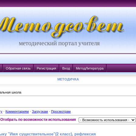
методический портал учителя
Обратная связь
Регистрация
Вход
МетодЛитература
МЕТОДИЧКА
альная школа
гу
·
Комментариям
·
Загрузкам
·
Просмотрам
Отобрать по возможности использования
ыку "Имя существительное"(2 класс), рефлексия