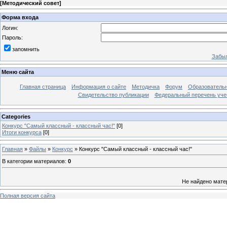
[
Методический совет
]
Форма входа
Логин:
Пароль:
запомнить
Забыл
Меню сайта
Главная страница
Информация о сайте
Методичка
Форум
Образователь
Свидетельство публикации
Федеральный перечень уче
Categories
Конкурс "Самый классный - классный час!"
[0]
Итоги конкурса
[0]
Главная
»
Файлы
»
Конкурс
» Конкурс "Самый классный - классный час!"
В категории материалов
:
0
Не найдено мате
Полная версия сайта