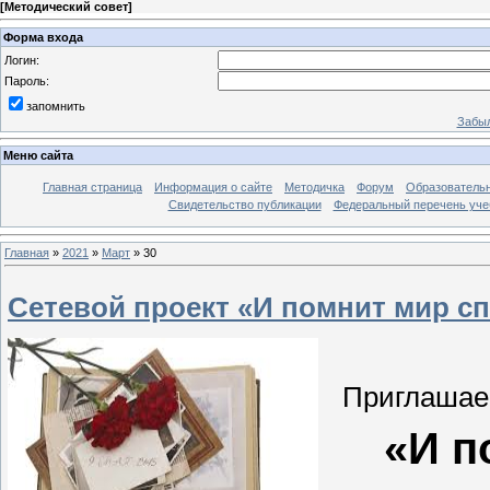
[
Методический совет
]
Форма входа
Логин:
Пароль:
запомнить
Забыл
Меню сайта
Главная страница
Информация о сайте
Методичка
Форум
Образователь
Свидетельство публикации
Федеральный перечень уче
Главная
»
2021
»
Март
»
30
Сетевой проект «И помнит мир с
Приглашаем
«И п