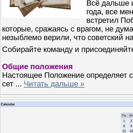
Всё дальше 
года, все ме
встретил По
которые, сражаясь с врагом, не дума
незыблемо верили, что советский на
Собирайте команду и присоединяйте
Общие положения
Настоящее Положение определяет ст
сет
...
Читать дальше »
Calendar
Пн
Вт
1
2
8
9
15
16