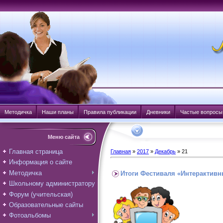
Методичка
Наши планы
Правила публикации
Дневники
Частые вопросы
Меню сайта
Главная страница
Главная
»
2017
»
Декабрь
»
21
Информация о сайте
Методичка
Итоги Фестиваля «Интерактивн
Школьному администратору
Форум (учительская)
Образовательные сайты
Фотоальбомы