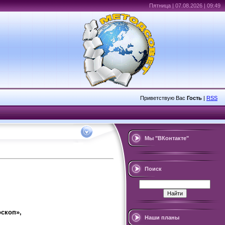
Пятница | 07.08.2026 | 09:49
Приветствую Вас
Гость
|
RSS
Мы "ВКонтакте"
Поиск
скоп»,
Наши планы