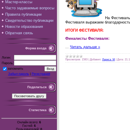
Мастер-классы
Часто задаваемые вопросы
Правила публикации
На Фестиваль
Свидетельство публикации
Фестиваля выражаем благодарность
Новости образования
ИТОГИ ФЕСТИВАЛЯ:
Обратная связь
Финалисты Фестиваля:
...
Читать дальше »
Форма входа
Логин:
Просмотров:
1583
|
Добавил:
Лариса_М
|
Дата:
21.
Пароль:
запомнить
Забыл пароль
|
Регистрация
Поделиться
Статистика
Онлайн всего:
6
Гостей:
6
Пользователей:
0