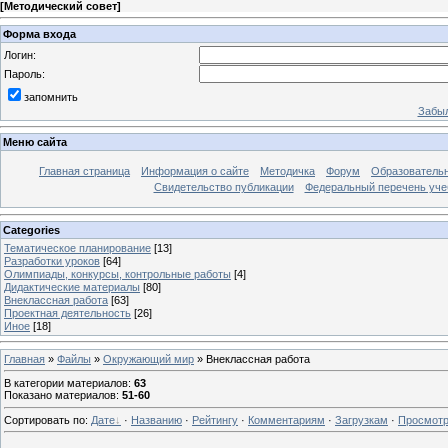
[
Методический совет
]
Форма входа
Логин:
Пароль:
запомнить
Забыл
Меню сайта
Главная страница
Информация о сайте
Методичка
Форум
Образователь
Свидетельство публикации
Федеральный перечень уче
Categories
Тематическое планирование
[13]
Разработки уроков
[64]
Олимпиады, конкурсы, контрольные работы
[4]
Дидактические материалы
[80]
Внеклассная работа
[63]
Проектная деятельность
[26]
Иное
[18]
Главная
»
Файлы
»
Окружающий мир
» Внеклассная работа
В категории материалов
:
63
Показано материалов
:
51-60
Сортировать по
:
Дате
·
Названию
·
Рейтингу
·
Комментариям
·
Загрузкам
·
Просмот