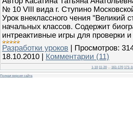
Автор Касатина Татьяна Анатольев
№ 10 VIII вида г. Ступино Московско
Урок внеклассного чения "Великий 
начальных классов. Содержит биогр
интреактивные игры для проверки и
Разработки уроков
|
Просмотров:
31
18.10.2010
|
Комментарии (11)
1-10
11-20
...
161-170
171-1
Полная версия сайта