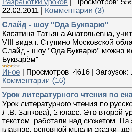
Разработки уроков
|
Просмотров:
55
22.02.2011
|
Комментарии (3)
Слайд - шоу "Ода Букварю"
Касатина Татьяна Анатольевна, уч
VIII вида г. Ступино Московской обл
Слайд - шоу "Ода Букварю" можно и
Букварём"
Иное
|
Просмотров:
4616
|
Загрузок:
Комментарии (16)
Урок литературного чтения по ска
Урок литературного чтения по русск
Л.В. Занкова), 2 класс. Это второй 
текстом, работали над сюжетом. На 
главное, основной мысли сказки: дет