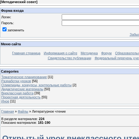
[
Методический совет
]
Форма входа
Логин:
Пароль:
запомнить
Забыл
Меню сайта
Главная страница
Информация о сайте
Методичка
Форум
Образователь
Свидетельство публикации
Федеральный перечень уче
Categories
Тематическое планирование
[11]
Разработки уроков
[56]
Олимпиады, конкурсы, контрольные работы
[2]
Дидактические материалы
[50]
Внеклассная работа
[39]
Проектная деятельность
[55]
Иное
[11]
Главная
»
Файлы
» Литературное чтение
В разделе материалов
:
224
Показано материалов
:
181-190
Открытый урок внеклассного чтен