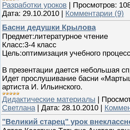
Разработки уроков
|
Просмотров:
10
Дата:
29.10.2010
|
Комментарии (9)
Басни дедушки Крылова
Предмет:литературное чтение
Класс:3-4 класс
Цель:оптимизация учебного процесс
В презентации дается небольшая сп
Идет прослушивание басни «Мартыш
артиста И. Ильинского.
Дидактические материалы
|
Просмот
Светлана
|
Дата:
28.10.2010
|
Коммен
"Великий старец" урок внеклассно