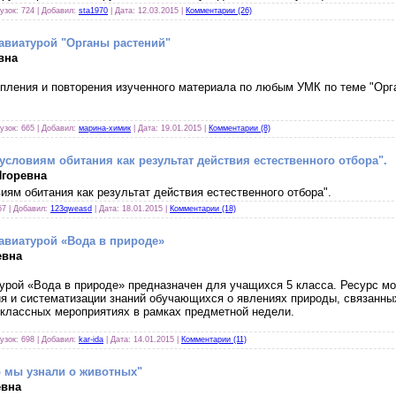
рузок: 724 | Добавил:
sta1970
| Дата:
12.03.2015
|
Комментарии (26)
авиатурой "Органы растений"
вна
епления и повторения изученного материала по любым УМК по теме "Орга
рузок: 665 | Добавил:
марина-химик
| Дата:
19.01.2015
|
Комментарии (8)
условиям обитания как результат действия естественного отбора".
Игоревна
иям обитания как результат действия естественного отбора".
57 | Добавил:
123qweasd
| Дата:
18.01.2015
|
Комментарии (18)
авиатурой «Вода в природе»
евна
урой «Вода в природе» предназначен для учащихся 5 класса. Ресурс мо
я и систематизации знаний обучающихся о явлениях природы, связанны
еклассных мероприятиях в рамках предметной недели.
рузок: 698 | Добавил:
kar-ida
| Дата:
14.01.2015
|
Комментарии (11)
 мы узнали о животных"
евна