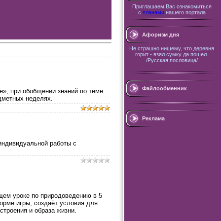
Приглашаем Вас ознакомиться
с
планами
нашего портала
Афоризм дня
Не страшно нищему, что деревня
горит - взял сумку да пошел.
/Русская пословица/
Файлообменник
», при обобщении знаний по теме
дметных неделях.
Реклама
 индивидуальной работы с
щем уроке по природоведению в 5
орме игры, создаёт условия для
строения и образа жизни.