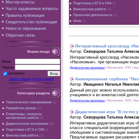
Мастер-классы
Подготовка к ЕГЭ и ГИА
[0]
Часто задаваемые вопросы
Внеклассная работа
[26]
Правила публикации
Проектная деятельность
[5]
Иное
Свидетельство публикации
[5]
Новости образования
Обратная связь
Интерактивный кроссворд «На
Автор:
Скворцова Татьяна Алекса
Форма входа
Интерактивный кроссворд «Насеком
Логин:
«Насекомые», при организации инд
Пароль:
Дидактические материалы
| Просмотров: 3763 | Заг
запомнить
Анимированная сорбонка "Нас
Забыл пароль
|
Регистрация
Автор:
Иващенко Наталья Никола
Данный ресурс можно использовать 
Категории раздела
учащимися и во внеклассной деяте
Дидактические материалы
| Просмотров: 3105 | Заг
Тематическое планирование
[3]
Разработки уроков
[37]
Дидактическая игра "В гостях 
Олимпиады, конкурсы,
Автор:
Скворцова Татьяна Алекса
контрольные работы
[4]
Интерактивна дидактическая игра «
Дидактические материалы
[38]
классе специальной (коррекционной
Подготовка к ЕГЭ и ГИА
[0]
обобщения и систематизации знаний
Внеклассная работа
[26]
Предлагаемые задания расширяют к