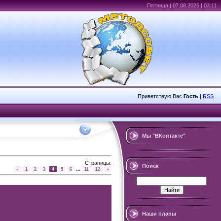
Пятница | 07.08.2026 | 03:11
Приветствую Вас
Гость
|
RSS
Мы "ВКонтакте"
Страницы
:
Поиск
...
«
1
2
3
4
5
6
11
12
»
Наши планы