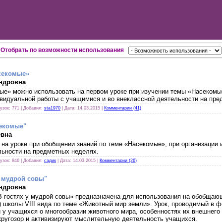
Отобрать по возможности использования
секомые»
ндровна
ые» можно использовать на первом уроке при изучении темы «Насекомые
ивидуальной работы с учащимися и во внеклассной деятельности на пре
рузок: 771 | Добавил:
sta1970
| Дата:
14.03.2015
|
Комментарии (41)
екомые"
евна
на уроке при обобщении знаний по теме «Насекомые», при организации
льности на предметных неделях.
рузок: 846 | Добавил:
садик
| Дата:
14.03.2015
|
Комментарии (26)
у мудрой совы"
ндровна
В гостях у мудрой совы» предназначена для использования на обобщаю
) школы VIII вида по теме «Животный мир земли». Урок, проводимый в ф
 у учащихся о многообразии животного мира, особенностях их внешнего 
ругозор и активизируют мыслительную деятельность учащихся.