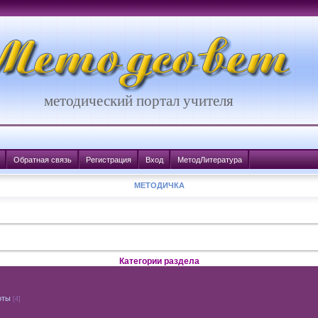
методический портал учителя
Обратная связь
Регистрация
Вход
МетодЛитература
МЕТОДИЧКА
Категории раздела
оты
[4]