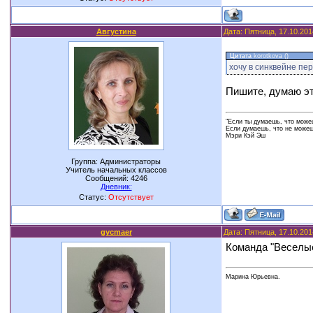
Августина
Дата: Пятница, 17.10.201
Цитата
korotkova
(
)
хочу в синквейне пе
Пишите, думаю э
"Если ты думаешь, что можеш
Если думаешь, что не можешь
Мэри Кэй Эш
Группа: Администраторы
Учитель начальных классов
Сообщений:
4246
Дневник:
Статус:
Отсутствует
gycmaer
Дата: Пятница, 17.10.201
Команда "Веселые
Марина Юрьевна.