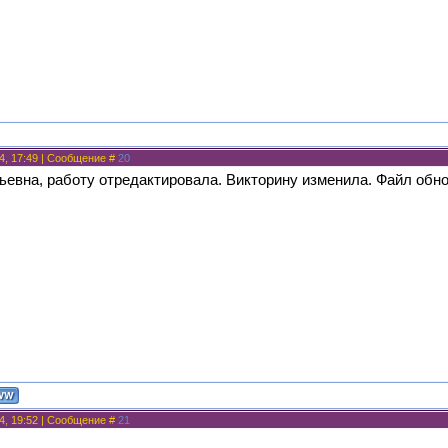
4, 17:49 | Сообщение #
20
ьевна, работу отредактировала. Викторину изменила. Файл обно
4, 19:52 | Сообщение #
21