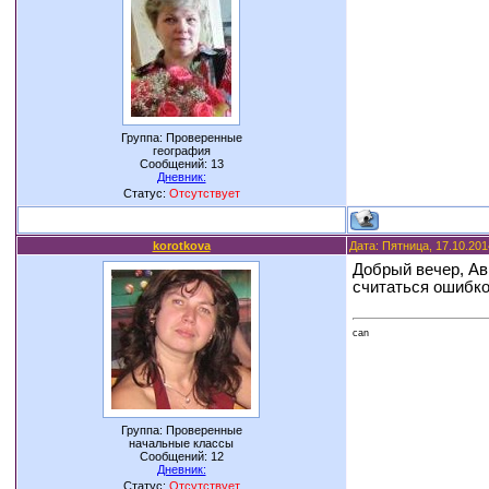
Группа: Проверенные
география
Сообщений:
13
Дневник:
Статус:
Отсутствует
korotkova
Дата: Пятница, 17.10.201
Добрый вечер, Ав
считаться ошибко
can
Группа: Проверенные
начальные классы
Сообщений:
12
Дневник:
Статус:
Отсутствует