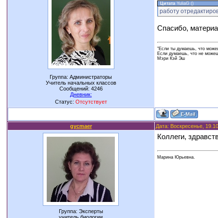
Цитата
YuliaG
(
)
работу отредактиров
Спасибо, материа
"Если ты думаешь, что можеш
Если думаешь, что не можешь
Мэри Кэй Эш
Группа: Администраторы
Учитель начальных классов
Сообщений:
4246
Дневник:
Статус:
Отсутствует
gycmaer
Дата: Воскресенье, 19.1
Коллеги, здравст
Марина Юрьевна.
Группа: Эксперты
учитель биологии