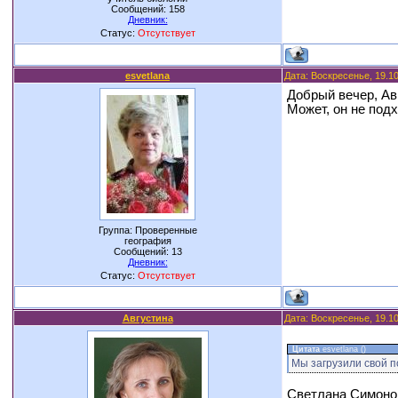
Сообщений:
158
Дневник:
Статус:
Отсутствует
esvetlana
Дата: Воскресенье, 19.1
Добрый вечер, Авг
Может, он не под
Группа: Проверенные
география
Сообщений:
13
Дневник:
Статус:
Отсутствует
Августина
Дата: Воскресенье, 19.1
Цитата
esvetlana
(
)
Мы загрузили свой по
Светлана Симонов