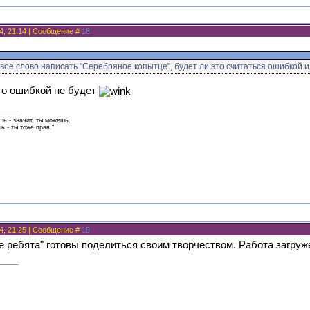
4, 21:14 | Сообщение #
18
рвое слово написать "Серебряное копытце", будет ли это считаться ошибкой 
то ошибкой не будет
ь - значит, ты можешь.
 - ты тоже прав."
4, 21:25 | Сообщение #
19
 ребята" готовы поделиться своим творчеством. Работа загруж