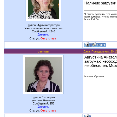
Наличие загрузки
"Если ты думаешь, что можеш
Если думаешь, что не можешь
Мэри Кэй Эш
Группа: Администраторы
Учитель начальных классов
Сообщений:
4246
Дневник:
Статус:
Отсутствует
gycmaer
Дата: Понедельник, 20.1
Августина Анатол
загружаю необход
не обновлен. Мож
Марина Юрьевна.
Группа: Эксперты
учитель биологии
Сообщений:
158
Дневник:
Статус:
Отсутствует