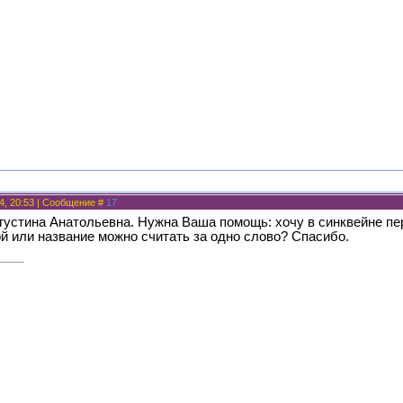
4, 20:53 | Сообщение #
17
густина Анатольевна. Нужна Ваша помощь: хочу в синквейне пер
й или название можно считать за одно слово? Спасибо.