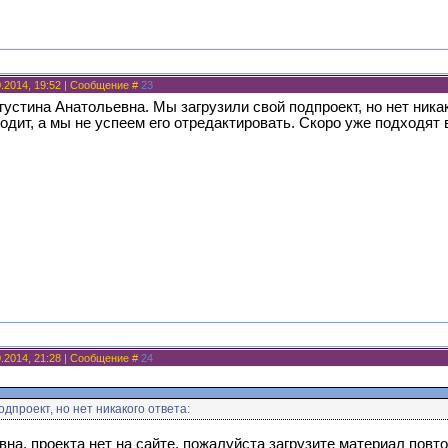
0.2014, 19:52 | Сообщение #
23
устина Анатольевна. Мы загрузили свой подпроект, но нет никак
ходит, а мы не успеем его отредактировать. Скоро уже подходя
0.2014, 21:28 | Сообщение #
24
дпроект, но нет никакого ответа:
на, проекта нет на сайте, пожалуйста загрузите материал повто