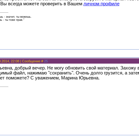
 Вы всегда можете проверить в Вашем
личном профиле
ь - значит, ты можешь.
 - ты тоже прав."
0.2014, 22:08 | Сообщение #
25
ьевна, добрый вечер. Не могу обновить свой материал. Захожу 
имый файл, нажимаю "сохранить". Очень долго грузится, а зате
ет поможете? С уважением, Марина Юрьевна.