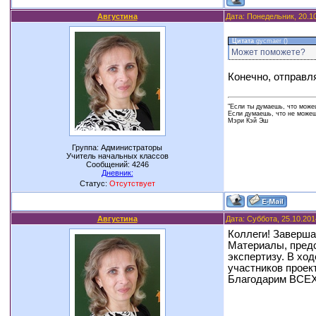
Августина
Дата: Понедельник, 20.1
Цитата
gycmaer
(
)
Может поможете?
Конечно, отправл
"Если ты думаешь, что можеш
Если думаешь, что не можешь
Мэри Кэй Эш
Группа: Администраторы
Учитель начальных классов
Сообщений:
4246
Дневник:
Статус:
Отсутствует
Августина
Дата: Суббота, 25.10.201
Коллеги! Заверша
Материалы, предс
экспертизу. В хо
участников проек
Благодарим ВСЕХ 