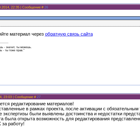
0.2014, 22:35 | Сообщение #
26
яйте материал через
обратную связь сайта
ь - значит, ты можешь.
 - ты тоже прав."
4, 23:03 | Сообщение #
27
ется редактирование материалов!
тавленные в рамках проекта, после активации с обязательным
де экспертизы были выявлены достоинства и недостатки предст
та была открыта возможность для редактирования представлен
за работу!