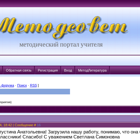
методический портал учителя
Обратная связь
Регистрация
Вход
МетодЛитература
а форума
·
Поиск
·
RSS
]
приятия)
4, 18:42 | Сообщение #
16
густина Анатольевна! Загрузила нашу работу, понимаю, что она 
лассники! Спасибо! С уважением Светлана Симоновна