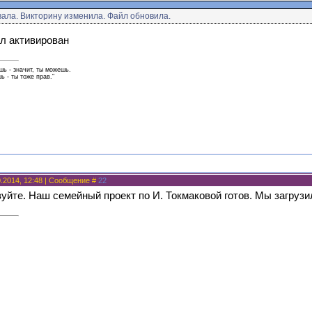
ала. Викторину изменила. Файл обновила.
л активирован
ь - значит, ты можешь.
 - ты тоже прав."
0.2014, 12:48 | Сообщение #
22
вуйте. Наш семейный проект по И. Токмаковой готов. Мы загрузи