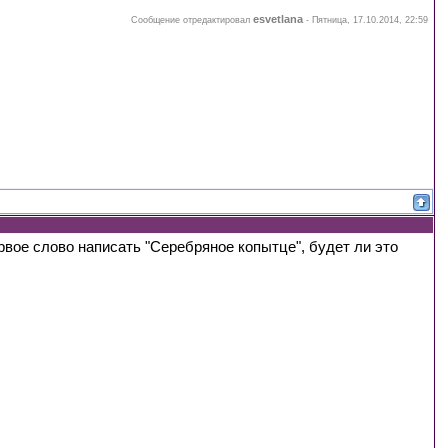
esvetlana
Сообщение отредактировал
-
Пятница, 17.10.2014, 22:59
вое слово написать "Серебряное копытце", будет ли это