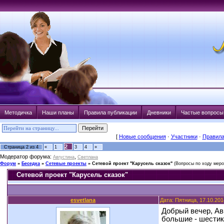
Методичка
Наши планы
Правила публикации
Дневники
Частые вопросы
[
Новые сообщения
·
Участники
·
Правил
2
Страница
2
из
4
«
1
3
4
»
Модератор форума:
,
Августина
Светлана
Форум
»
Беседка
»
Сетевые проекты
»
Сетевой проект "Карусель сказок"
(Вопросы по ходу меро
Сетевой проект "Карусель сказок"
esvetlana
Дата: Пятница, 17.10.201
Добрый вечер, Ав
большие - шестик