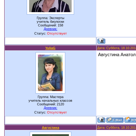
Группа: Эксперты
учитель биологии
Сообщений:
158
Дневник:
Статус:
Отсутствует
YuliaG
Дата: Суббота, 18.10.201
Августина Анатол
Группа: Мастера
учитель начальных классов
Сообщений:
2120
Дневник:
Статус:
Отсутствует
Августина
Дата: Суббота, 18.10.201