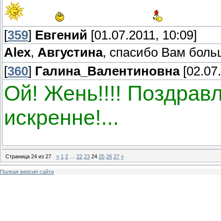
[
359
]
Евгений
[01.07.2011, 10:09]
Alex
,
Августина
, спасибо Вам бол
[
360
]
Галина_Валентиновна
[02.07.
Ой! Жень!!!! Поздравл
искренне!...
Страница
24
из
27
«
1
2
…
22
23
24
25
26
27
»
Полная версия сайта