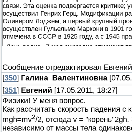
связи. Эта оценка подвергается критике; 
осуществил Генрих Герц. Модификации р
Оливером Лоджем, а первый крупный прое
осуществлен Гульельмо Маркони в 1901 го
отмечена в СССР в 1925 году, а с 1945 пр
«День радио» 7 мая ежегодно отмечают пр
радиофизических факультетов страны. (В ч
радиотехнического университета. ) В этот
Сообщение отредактировал
Евгени
концерт, посвященный «Дню радио», а так
радио» всегда отмечался в ТРТИ и ТРТУ, 
[
350
]
Галина_Валентиновна
[07.05.
[
351
]
Евгений
[17.05.2011, 18:27]
Физики! У меня вопрос.
Как рассчитать скорость падения с к
2
mgh=mv
/2, отсюда v = "корень"2gh
независимо от массы тела одинаково