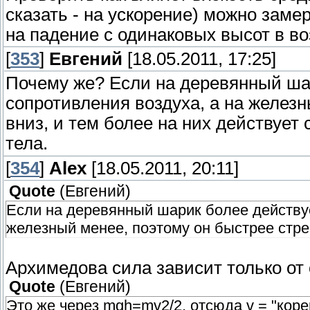
сказать - на ускорение) можно заме
на падение с одинаковых высот в во
[
353
]
Евгений
[18.05.2011, 17:25]
Почему же? Если на деревянный ша
сопротивления воздуха, а на желез
вниз, и тем более на них действует 
тела.
[
354
]
Alex
[18.05.2011, 20:11]
Quote
(
Евгений
)
Если на деревянный шарик более действуе
железный менее, поэтому он быстрее стре
Архимедова сила зависит только от 
Quote
(
Евгений
)
Это же через mgh=mv2/2, отсюда v = "коре