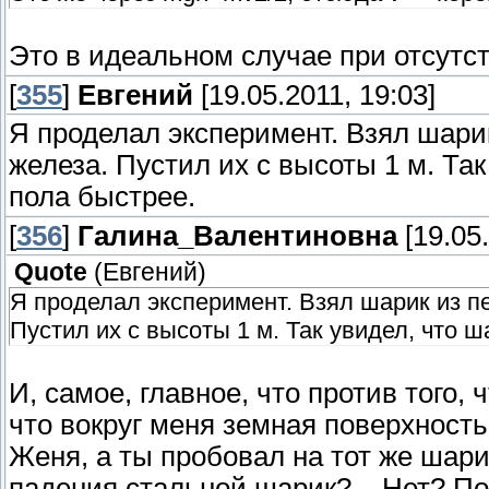
Это в идеальном случае при отсутс
[
355
]
Евгений
[19.05.2011, 19:03]
Я проделал эксперимент. Взял шарик
железа. Пустил их с высоты 1 м. Та
пола быстрее.
[
356
]
Галина_Валентиновна
[19.05.
Quote
(
Евгений
)
Я проделал эксперимент. Взял шарик из п
Пустил их с высоты 1 м. Так увидел, что 
И, самое, главное, что против того, 
что вокруг меня земная поверхность 
Женя, а ты пробовал на тот же шар
падения стальной шарик?... Нет? Поп