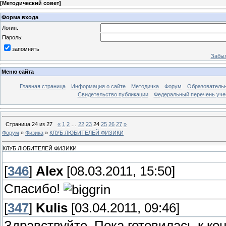
[
Методический совет
]
Форма входа
Логин:
Пароль:
запомнить
Забыл
Меню сайта
Главная страница
Информация о сайте
Методичка
Форум
Образователь
Свидетельство публикации
Федеральный перечень уче
Страница
24
из
27
«
1
2
…
22
23
24
25
26
27
»
Форум
»
Физика
»
КЛУБ ЛЮБИТЕЛЕЙ ФИЗИКИ
КЛУБ ЛЮБИТЕЛЕЙ ФИЗИКИ
[
346
]
Alex
[08.03.2011, 15:50]
Спасибо!
[
347
]
Kulis
[03.04.2011, 09:46]
Здравствуйте. Пока готовилась к ко