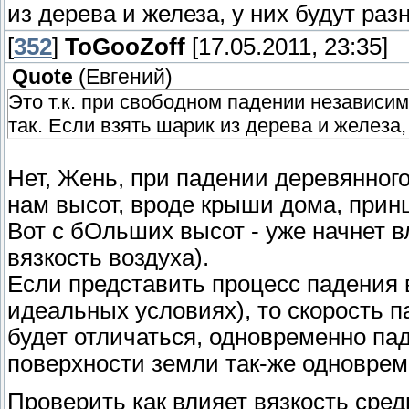
из дерева и железа, у них будут раз
[
352
]
ToGooZoff
[17.05.2011, 23:35]
Quote
(
Евгений
)
Это т.к. при свободном падении независим
так. Если взять шарик из дерева и железа,
Нет, Жень, при падении деревянног
нам высот, вроде крыши дома, прин
Вот с бОльших высот - уже начнет в
вязкость воздуха).
Если представить процесс падения 
идеальных условиях), то скорость 
будет отличаться, одновременно па
поверхности земли так-же одновре
Проверить как влияет вязкость сред