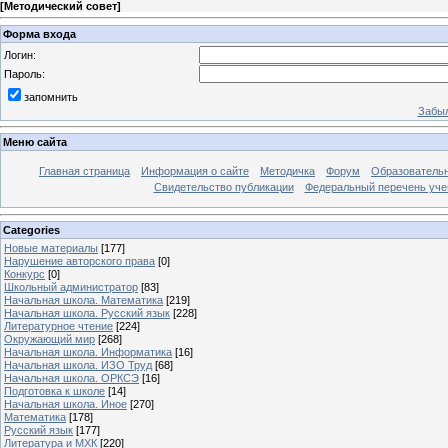
[
Методический совет
]
Форма входа
Логин:
Пароль:
запомнить
Забыл
Меню сайта
Главная страница
Информация о сайте
Методичка
Форум
Образователь
Свидетельство публикации
Федеральный перечень уче
Categories
Новые материалы
[177]
Нарушение авторского права
[0]
Конкурс
[0]
Школьный администратор
[83]
Начальная школа. Математика
[219]
Начальная школа. Русский язык
[228]
Литературное чтение
[224]
Окружающий мир
[268]
Начальная школа. Информатика
[16]
Начальная школа. ИЗО Труд
[68]
Начальная школа. ОРКСЭ
[16]
Подготовка к школе
[14]
Начальная школа. Иное
[270]
Математика
[178]
Русский язык
[177]
Литература и МХК
[220]