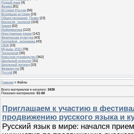
Родной язык
[4]
Физика
[81]
История России
[56]
Всеобщая история
[23]
Обществознание, Право
[23]
Биология, экология
[118]
Химия
[62]
Информатика
[122]
Иностранные языки
[142]
Физическая культура
[63]
География, экономика
[43]
ОБЖ
[15]
Музыка. ИЗО
[78]
Технология
[30]
Классное руководство
[362]
Школьный психолог
[31]
Школьный логопед
[10]
Физминутки
[9]
Пустой
[9]
Главная
»
Файлы
Всего материалов в каталоге
:
3439
Показано материалов
:
51-60
Приглашаем к участию в фестива
продвижению русского языка и к
Русский язык в мире: начался прием