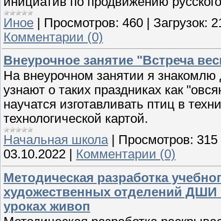
инициатив по продвижению русского
Иное
|
Просмотров:
460
|
Загрузок:
2
Комментарии (0)
Внеурочное занятие "Встреча ве
На внеурочном занятии я знакомлю д
узнают о таких праздниках как "овс
научатся изготавливать птиц в техн
технологической картой.
Начальная школа
|
Просмотров:
315
03.10.2022
|
Комментарии (0)
Методическая разработка учебно
художественных отделений ДШИ «
уроках живоп