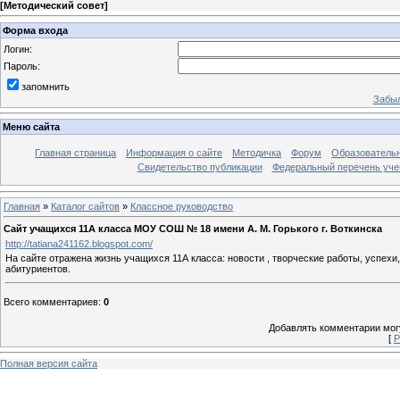
[
Методический совет
]
Форма входа
Логин:
Пароль:
запомнить
Забыл
Меню сайта
Главная страница
Информация о сайте
Методичка
Форум
Образователь
Свидетельство публикации
Федеральный перечень уче
Главная
»
Каталог сайтов
»
Классное руководство
Сайт учащихся 11А класса МОУ СОШ № 18 имени А. М. Горького г. Воткинска
http://tatiana241162.blogspot.com/
На сайте отражена жизнь учащихся 11А класса: новости , творческие работы, успех
абитуриентов.
Всего комментариев
:
0
Добавлять комментарии могу
[
Р
Полная версия сайта